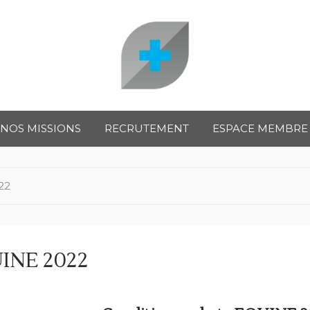
So
Prendre
soin
NOS MISSIONS
RECRUTEMENT
ESPACE MEMBRE
Car
e
22
UINE 2022